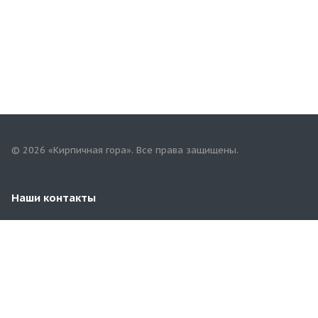
© 2026 «Кирпичная гора». Все права защищены.
Наши контакты
8 (83547) 2-21-08
yadrin-rynok@mail.ru
Чувашская Республика. г. Ядрин, ул. Садовая, 19А