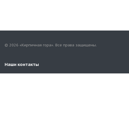
© 2026 «Кирпичная гора». Все права защищены.
Наши контакты
8 (83547) 2-21-08
yadrin-rynok@mail.ru
Чувашская Республика. г. Ядрин, ул. Садовая, 19А