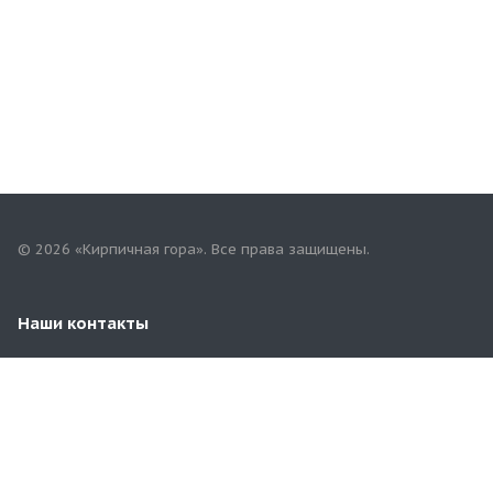
© 2026 «Кирпичная гора». Все права защищены.
Наши контакты
8 (83547) 2-21-08
yadrin-rynok@mail.ru
Чувашская Республика. г. Ядрин, ул. Садовая, 19А