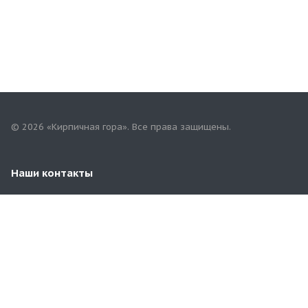
© 2026 «Кирпичная гора». Все права защищены.
Наши контакты
8 (83547) 2-21-08
yadrin-rynok@mail.ru
Чувашская Республика. г. Ядрин, ул. Садовая, 19А