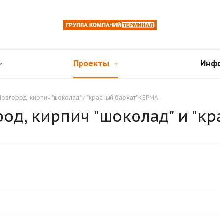
Проекты
Инф
овгород, кирпич "шоколад" и "красный бархат" КЕРМА
од, кирпич "шоколад" и "кр