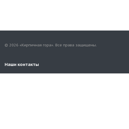
© 2026 «Кирпичная гора». Все права защищены.
Наши контакты
8 (83547) 2-21-08
yadrin-rynok@mail.ru
Чувашская Республика. г. Ядрин, ул. Садовая, 19А