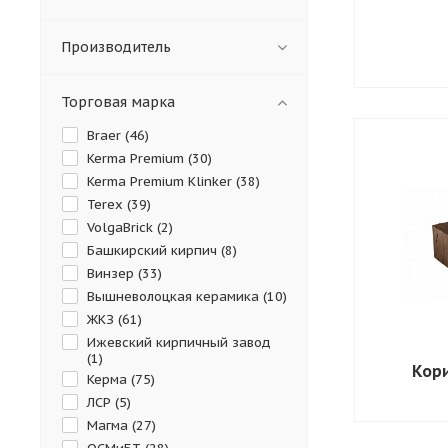
Производитель
Торговая марка
Braer (
46
)
Kerma Premium (
30
)
Kerma Premium Klinker (
38
)
Terex (
39
)
VolgaBrick (
2
)
Башкирский кирпич (
8
)
Винзер (
33
)
Вышневолоцкая керамика (
10
)
ЖКЗ (
61
)
Ижевский кирпичный завод
(
1
)
Кор
Керма (
75
)
ЛСР (
5
)
Магма (
27
)