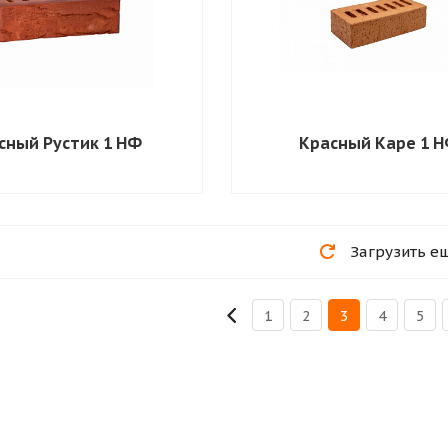
сный Рустик 1 НФ
Красный Каре 1 
Загрузить е
1
2
3
4
5