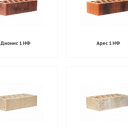
Дионис 1 НФ
Арес 1 НФ