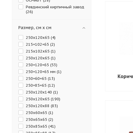
ОСМиБТ (
28
)
Ревдинский кирпичный завод
(
26
)
Размер, см х см
250х120х65 (
4
)
215×102×65 (
2
)
215х102х65 (
1
)
250x120x65 (
1
)
250×120×65 (
53
)
250×120×65 мм (
1
)
Корич
250×60×65 (
13
)
250×85×65 (
12
)
250х120х140 (
1
)
250х120х65 (
190
)
250х120х88 (
83
)
250х60х65 (
1
)
250х65х65 (
2
)
250х85х65 (
41
)