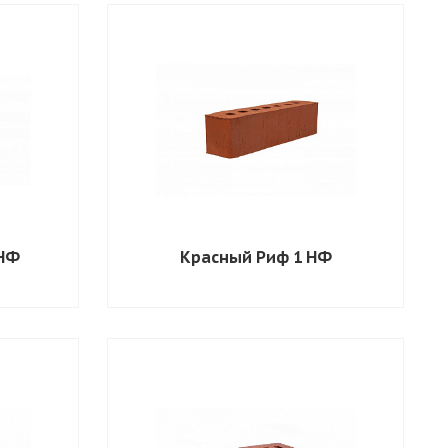
 НФ
Красный Риф 1 НФ