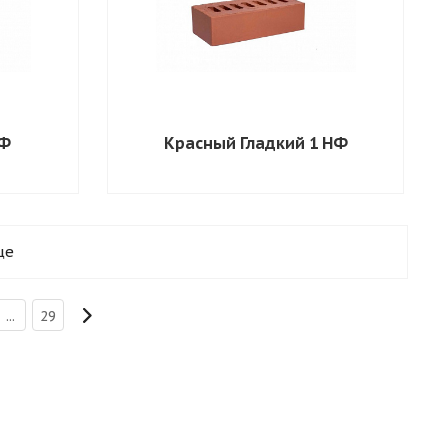
НФ
Красный Гладкий 1 НФ
ще
...
29