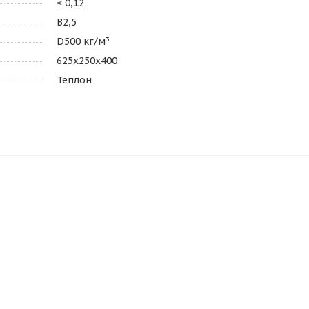
≤ 0,12
В2,5
D500 кг/м³
625х250х400
Теплон