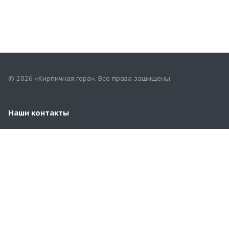
© 2026 «Кирпичная гора». Все права защищены.
Наши контакты
8 (83547) 2-21-08
yadrin-rynok@mail.ru
Чувашская Республика. г. Ядрин, ул. Садовая, 19А